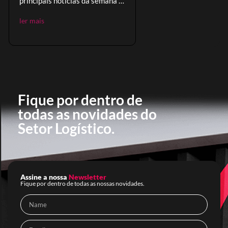
principais notícias da semana e
oportunidades no comércio
ler mais
global.
Fique por dentro de
todas as novidades do
Setor Logístico.
Assine a nossa
Newsletter
Fique por dentro de todas as nossas novidades.