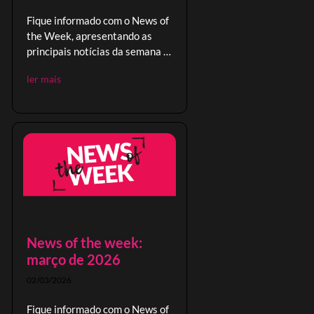
Fique informado com o News of
the Week, apresentando as
principais notícias da semana e
oportunidades no comércio
ler mais
global.
News of the week:
março de 2026
02/03/2026
Fique informado com o News of