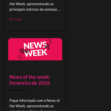
the Week, apresentando as
principais notícias da semana e
oportunidades no comércio
ler mais
global.
News of the week:
Fevereiro de 2026
03/02/2026
Fique informado com o News of
the Week, apresentando as