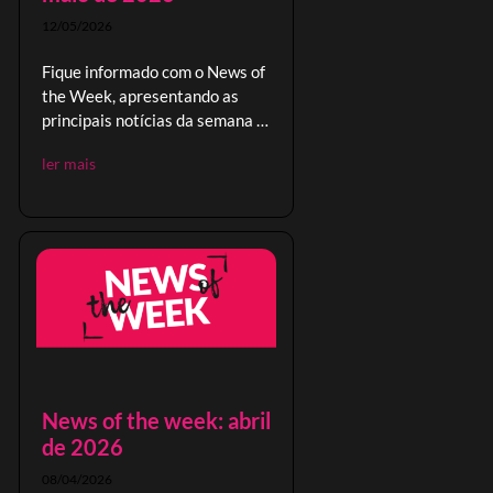
12/05/2026
Fique informado com o News of
the Week, apresentando as
principais notícias da semana e
oportunidades no comércio
ler mais
global.
News of the week: abril
de 2026
08/04/2026