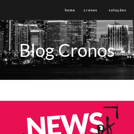
home
cronos
soluções
Blog Cronos